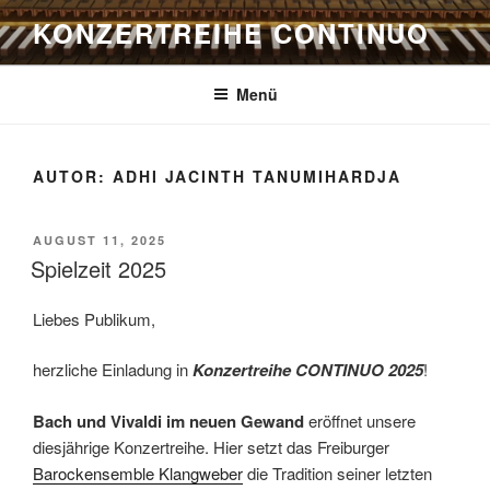
Zum
KONZERTREIHE CONTINUO
Inhalt
springen
Menü
AUTOR:
ADHI JACINTH TANUMIHARDJA
VERÖFFENTLICHT
AUGUST 11, 2025
AM
Spielzeit 2025
Liebes Publikum,
herzliche Einladung in
Konzertreihe CONTINUO 2025
!
Bach und Vivaldi im neuen Gewand
eröffnet unsere
diesjährige Konzertreihe. Hier setzt das Freiburger
Barockensemble Klangweber
die Tradition seiner letzten