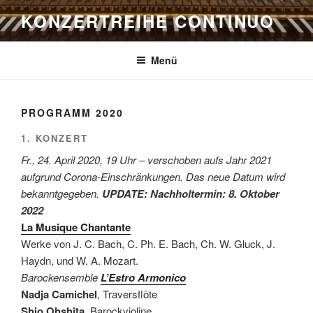
Zum
KONZERTREIHE CONTINUO
Inhalt
springen
Menü
PROGRAMM 2020
1. KONZERT
Fr., 24. April 2020, 19 Uhr – verschoben aufs Jahr 2021
aufgrund Corona-Einschränkungen. Das neue Datum wird
bekanntgegeben.
UPDATE: Nachholtermin: 8. Oktober
2022
La Musique Chantante
Werke von J. C. Bach, C. Ph. E. Bach, Ch. W. Gluck, J.
Haydn, und W. A. Mozart.
Barockensemble
L’Estro Armonico
Nadja Camichel
, Traversflöte
Shio Ohshita
, Barockvioline